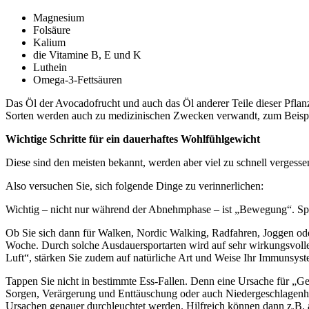
Magnesium
Folsäure
Kalium
die Vitamine B, E und K
Luthein
Omega-3-Fettsäuren
Das Öl der Avocadofrucht und auch das Öl anderer Teile dieser Pfla
Sorten werden auch zu medizinischen Zwecken verwandt, zum Beispie
Wichtige Schritte für ein dauerhaftes Wohlfühlgewicht
Diese sind den meisten bekannt, werden aber viel zu schnell vergess
Also versuchen Sie, sich folgende Dinge zu verinnerlichen:
Wichtig – nicht nur während der Abnehmphase – ist „Bewegung“. Spo
Ob Sie sich dann für Walken, Nordic Walking, Radfahren, Joggen ode
Woche. Durch solche Ausdauersportarten wird auf sehr wirkungsvolle 
Luft“, stärken Sie zudem auf natürliche Art und Weise Ihr Immunsys
Tappen Sie nicht in bestimmte Ess-Fallen. Denn eine Ursache für „Ge
Sorgen, Verärgerung und Enttäuschung oder auch Niedergeschlagenhei
Ursachen genauer durchleuchtet werden. Hilfreich können dann z.B