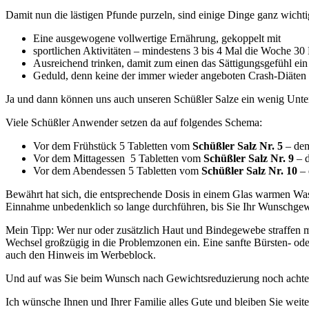
Damit nun die lästigen Pfunde purzeln, sind einige Dinge ganz wicht
Eine ausgewogene vollwertige Ernährung, gekoppelt mit
sportlichen Aktivitäten – mindestens 3 bis 4 Mal die Woche 30
Ausreichend trinken, damit zum einen das Sättigungsgefühl ei
Geduld, denn keine der immer wieder angeboten Crash-Diäten b
Ja und dann können uns auch unseren Schüßler Salze ein wenig Unters
Viele Schüßler Anwender setzen da auf folgendes Schema:
Vor dem Frühstück 5 Tabletten vom
Schüßler Salz Nr. 5
– dem
Vor dem Mittagessen 5 Tabletten vom
Schüßler Salz Nr. 9
– d
Vor dem Abendessen 5 Tabletten vom
Schüßler Salz Nr. 10
– 
Bewährt hat sich, die entsprechende Dosis in einem Glas warmen Wass
Einnahme unbedenklich so lange durchführen, bis Sie Ihr Wunschgew
Mein Tipp: Wer nur oder zusätzlich Haut und Bindegewebe straffen mö
Wechsel großzügig in die Problemzonen ein. Eine sanfte Bürsten- ode
auch den Hinweis im Werbeblock.
Und auf was Sie beim Wunsch nach Gewichtsreduzierung noch achten so
Ich wünsche Ihnen und Ihrer Familie alles Gute und bleiben Sie weit