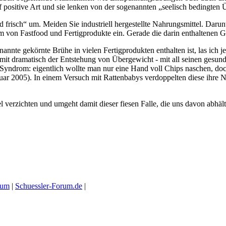
 positive Art und sie lenken von der sogenannten „seelisch bedingten
d frisch“ um. Meiden Sie industriell hergestellte Nahrungsmittel. Daru
um von Fastfood und Fertigprodukte ein. Gerade die darin enthaltenen 
nnte gekörnte Brühe in vielen Fertigprodukten enthalten ist, las ich je
amit dramatisch der Entstehung von Übergewicht - mit all seinen gesun
-Syndrom: eigentlich wollte man nur eine Hand voll Chips naschen, d
uar 2005). In einem Versuch mit Rattenbabys verdoppelten diese ihre
el verzichten und umgeht damit dieser fiesen Falle, die uns davon abhäl
ium
|
Schuessler-Forum.de
|