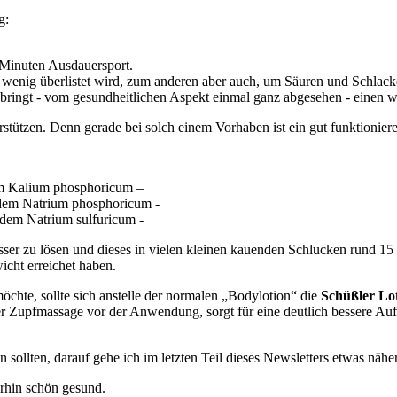
ig:
 Minuten Ausdauersport.
n wenig überlistet wird, zum anderen aber auch, um Säuren und Schlack
ringt - vom gesundheitlichen Aspekt einmal ganz abgesehen - einen wi
tützen. Denn gerade bei solch einem Vorhaben ist ein gut funktionier
 Kalium phosphoricum –
em Natrium phosphoricum -
dem Natrium sulfuricum -
er zu lösen und dieses in vielen kleinen kauenden Schlucken rund 15 b
icht erreichet haben.
chte, sollte sich anstelle der normalen „Bodylotion“ die
Schüßler Lo
r Zupfmassage vor der Anwendung, sorgt für eine deutlich bessere Auf
llten, darauf gehe ich im letzten Teil dieses Newsletters etwas nähe
erhin schön gesund.