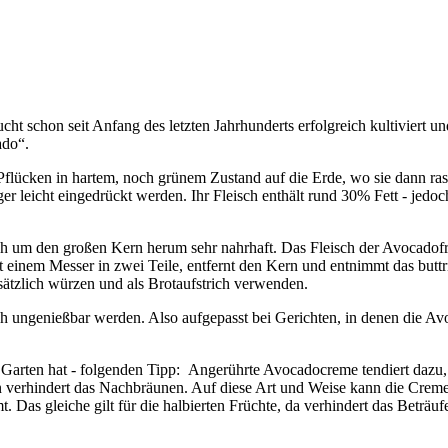
rucht schon seit Anfang des letzten Jahrhunderts erfolgreich kultiviert
ado“.
flücken in hartem, noch grünem Zustand auf die Erde, wo sie dann rasc
 leicht eingedrückt werden. Ihr Fleisch enthält rund 30% Fett - jedoch
sch um den großen Kern herum sehr nahrhaft. Das Fleisch der Avocadofru
it einem Messer in zwei Teile, entfernt den Kern und entnimmt das buttr
sätzlich würzen und als Brotaufstrich verwenden.
h ungenießbar werden. Also aufgepasst bei Gerichten, in denen die Av
rten hat - folgenden Tipp: Angerührte Avocadocreme tendiert dazu, se
ern verhindert das Nachbräunen. Auf diese Art und Weise kann die Cre
Das gleiche gilt für die halbierten Früchte, da verhindert das Beträuf