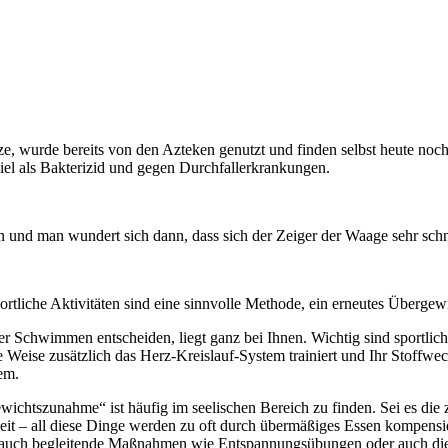
nze, wurde bereits von den Azteken genutzt und finden selbst heute n
l als Bakterizid und gegen Durchfallerkrankungen.
en und man wundert sich dann, dass sich der Zeiger der Waage sehr sc
rtliche Aktivitäten sind eine sinnvolle Methode, ein erneutes Überg
r Schwimmen entscheiden, liegt ganz bei Ihnen. Wichtig sind sportlic
Weise zusätzlich das Herz-Kreislauf-System trainiert und Ihr Stoffwe
tem.
wichtszunahme“ ist häufig im seelischen Bereich zu finden. Sei es die
t – all diese Dinge werden zu oft durch übermäßiges Essen kompensiert
. auch begleitende Maßnahmen wie Entspannungsübungen oder auch die