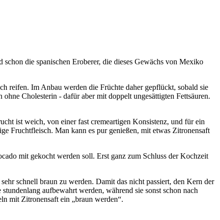
 und schon die spanischen Eroberer, die dieses Gewächs von Mexiko
h reifen. Im Anbau werden die Früchte daher gepflückt, sobald sie
 ohne Cholesterin - dafür aber mit doppelt ungesättigten Fettsäuren.
cht ist weich, von einer fast cremeartigen Konsistenz, und für ein
ige Fruchtfleisch. Man kann es pur genießen, mit etwas Zitronensaft
ocado mit gekocht werden soll. Erst ganz zum Schluss der Kochzeit
hr schnell braun zu werden. Damit das nicht passiert, den Kern der
me stundenlang aufbewahrt werden, während sie sonst schon nach
eln mit Zitronensaft ein „braun werden“.