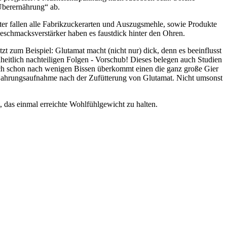
 Überernährung“ ab.
nter fallen alle Fabrikzuckerarten und Auszugsmehle, sowie Produkte
Geschmacksverstärker haben es faustdick hinter den Ohren.
tzt zum Beispiel: Glutamat macht (nicht nur) dick, denn es beeinflusst
dheitlich nachteiligen Folgen - Vorschub! Dieses belegen auch Studien
och schon nach wenigen Bissen überkommt einen die ganz große Gier
 Nahrungsaufnahme nach der Zufütterung von Glutamat. Nicht umsonst
t, das einmal erreichte Wohlfühlgewicht zu halten.