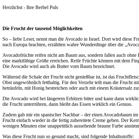
Herzlichst - Ihre Berbel Puls
Die Frucht der tausend Möglichkeiten
So – liebe Leser, nennt man die Avocado in Israel. Dort wird diese F
nach Europa brachten, erzählten wahre Wunderdinge über die „Avoc
Avocadofrüchte reifen nicht am Baum aus, sondern fallen auch ohne P
eine marktfähige Größe erreichen. Reife Früchte können mit dem Finger
Die Avocado wird auch als Butter vom Baum bezeichnet.
Während die Schale der Frucht nicht genießbar ist, ist das Fruchtflei
Obst ungewöhnlich fetthaltig. Für den Verzehr teilt man die Frucht m
beträufeln, mit Honig bestreichen oder auch mit einem Kräutersalz zu
Die Avocado wird bei längerem Erhitzen bitter und kann dann wirklic
die Frucht unterrühren, dann bleibt das Essen wirklich ein Genuss.
Zudem gab mir ein spanischer Nachbar – der einen Avocadobaum im Ga
Frucht einfach wieder in die fertig zubereitete Creme geben. Der K
wenigen Minuten eine unappetitlich aussehende braune Farbe annimmt. 
Was diese Frucht nun so gesund macht, sind folgende Inhaltsstoffe: