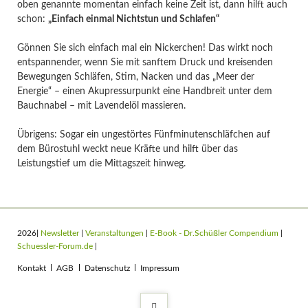
oben genannte momentan einfach keine Zeit ist, dann hilft auch
schon:
„Einfach einmal Nichtstun und Schlafen“
Gönnen Sie sich einfach mal ein Nickerchen! Das wirkt noch
entspannender, wenn Sie mit sanftem Druck und kreisenden
Bewegungen Schläfen, Stirn, Nacken und das „Meer der
Energie“ – einen Akupressurpunkt eine Handbreit unter dem
Bauchnabel – mit Lavendelöl massieren.
Übrigens: Sogar ein ungestörtes Fünfminutenschläfchen auf
dem Bürostuhl weckt neue Kräfte und hilft über das
Leistungstief um die Mittagszeit hinweg.
2026|
Newsletter
|
Veranstaltungen
|
E-Book - Dr.Schüßler Compendium
|
Schuessler-Forum.de
|
Navigation
Kontakt
AGB
Datenschutz
Impressum
überspringen