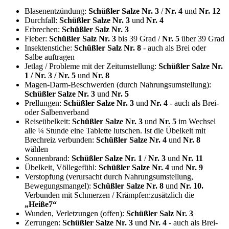
Blasenentzündung:
Schüßler Salze Nr.
3
/
Nr.
4
und
Nr.
12
Durchfall:
Schüßler Salze Nr. 3
und
Nr. 4
Erbrechen:
Schüßler Salz Nr. 3
Fieber:
Schüßler Salz Nr. 3
bis 39 Grad /
Nr. 5
über 39 Grad
Insektenstiche:
Schüßler Salz Nr. 8
- auch als Brei oder
Salbe auftragen
Jetlag / Probleme mit der Zeitumstellung:
Schüßler Salze Nr.
1 / Nr. 3 / Nr. 5
und
Nr. 8
Magen-Darm-Beschwerden (durch Nahrungsumstellung):
Schüßler Salze Nr. 3
und
Nr. 5
Prellungen:
Schüßler Salze Nr. 3
und
Nr. 4
- auch als Brei-
oder Salbenverband
Reiseübelkeit:
Schüßler Salze Nr. 3
und
Nr. 5
im Wechsel
alle ¼ Stunde eine Tablette lutschen. Ist die Übelkeit mit
Brechreiz verbunden:
Schüßler Salze Nr. 4
und
Nr. 8
wählen
Sonnenbrand:
Schüßler Salze Nr. 1
/
Nr. 3
und
Nr. 11
Übelkeit, Völlegefühl:
Schüßler Salze Nr. 4
und
Nr. 9
Verstopfung (verursacht durch Nahrungsumstellung,
Bewegungsmangel):
Schüßler Salze Nr. 8
und
Nr. 10.
Verbunden mit Schmerzen / Krämpfen:zusätzlich die
„Heiße7“
Wunden, Verletzungen (offen):
Schüßler Salz Nr. 3
Zerrungen:
Schüßler Salze Nr. 3
und
Nr. 4
- auch als Brei-