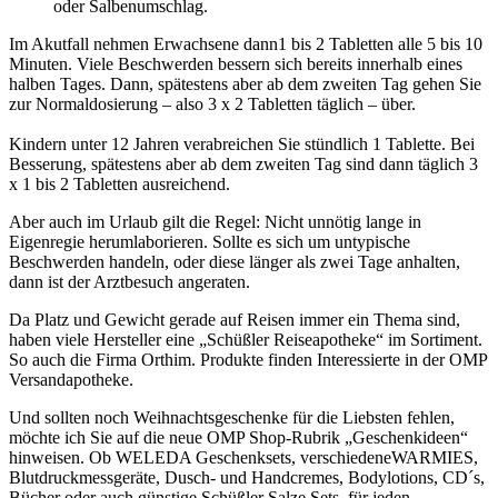
oder Salbenumschlag.
Im Akutfall nehmen Erwachsene dann1 bis 2 Tabletten alle 5 bis 10
Minuten. Viele Beschwerden bessern sich bereits innerhalb eines
halben Tages. Dann, spätestens aber ab dem zweiten Tag gehen Sie
zur Normaldosierung – also 3 x 2 Tabletten täglich – über.
Kindern unter 12 Jahren verabreichen Sie stündlich 1 Tablette. Bei
Besserung, spätestens aber ab dem zweiten Tag sind dann täglich 3
x 1 bis 2 Tabletten ausreichend.
Aber auch im Urlaub gilt die Regel: Nicht unnötig lange in
Eigenregie herumlaborieren. Sollte es sich um untypische
Beschwerden handeln, oder diese länger als zwei Tage anhalten,
dann ist der Arztbesuch angeraten.
Da Platz und Gewicht gerade auf Reisen immer ein Thema sind,
haben viele Hersteller eine „Schüßler Reiseapotheke“ im Sortiment.
So auch die Firma Orthim. Produkte finden Interessierte in der OMP
Versandapotheke.
Und sollten noch Weihnachtsgeschenke für die Liebsten fehlen,
möchte ich Sie auf die neue OMP Shop-Rubrik „Geschenkideen“
hinweisen. Ob WELEDA Geschenksets, verschiedeneWARMIES,
Blutdruckmessgeräte, Dusch- und Handcremes, Bodylotions, CD´s,
Bücher oder auch günstige Schüßler Salze Sets, für jeden