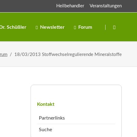
Heilbehandler
Veranstaltungen
Navigation
überspringen
Dr. Schüßler
Newsletter
Forum
Salze
orum
18/03/2013 Stoffwechselregulierende Mineralstoffe
Salben
Navigation
überspringen
Kontakt
Partnerlinks
Suche