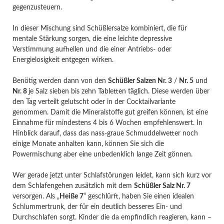
gegenzusteuern.
In dieser Mischung sind Schüßlersalze kombiniert, die für
mentale Stärkung sorgen, die eine leichte depressive
Verstimmung aufhellen und die einer Antriebs- oder
Energielosigkeit entgegen wirken.
Benötig werden dann von den
Schüßler Salzen Nr. 3
/
Nr. 5
und
Nr. 8
je Salz sieben bis zehn Tabletten täglich. Diese werden über
den Tag verteilt gelutscht oder in der Cocktailvariante
genommen. Damit die Mineralstoffe gut greifen können, ist eine
Einnahme für mindestens 4 bis 6 Wochen empfehlenswert. In
Hinblick darauf, dass das nass-graue Schmuddelwetter noch
einige Monate anhalten kann, können Sie sich die
Powermischung aber eine unbedenklich lange Zeit gönnen.
Wer gerade jetzt unter Schlafstörungen leidet, kann sich kurz vor
dem Schlafengehen zusätzlich mit dem
Schüßler Salz Nr. 7
versorgen. Als „
Heiße 7
“ geschlürft, haben Sie einen idealen
Schlummertrunk, der für ein deutlich besseres Ein- und
Durchschlafen sorgt. Kinder die da empfindlich reagieren, kann –