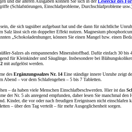
gen und die älteren Ausgaben können Sie sich in der
Leseecke des Fo
riffe (Schlafstörungen, Einschlafprobleme, Durchschlafprobleme usw.)
in, die sich tagsüber aufgebaut hat und die dann für nächtliche Unru
em Salz lässt sich ein doppelter Effekt nutzen. Magnesium phosphoricu
nnten „Schokoladenhunger, können Sie einen Mangel bzw. einen Beda
ßler-Salzes als entspannendes Mineralstoffbad. Dafür einfach 30 bis 4
end für Kleinkinder und Säuglinge. Insbesondere bei Blähungskoliken 
 2
mit aufgelöst werden.
hme des
Ergänzungssalzes Nr. 14
Eine ständige innere Unruhe zeigt de
m Abend – vor dem Schlafengehen – 5 bis 7 Tabletten.
tehen – da haben viele Menschen Einschlafbeschwerden. Hier ist das
Sc
ahme der Nr. 5 als anregend empfunden, daher lesen Sie manchmal den
d. Kinder, die vor oder nach freudigen Ereignissen nicht einschlafen k
tten – über den Tag verteilt – für mehr Ausgeglichenheit sorgen.