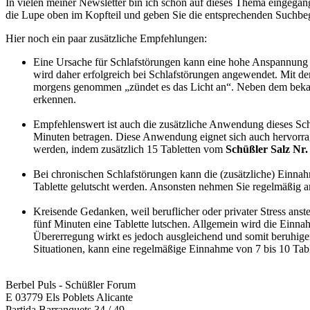
In vielen meiner Newsletter bin ich schon auf dieses Thema eingegan
die Lupe oben im Kopfteil und geben Sie die entsprechenden Suchbeg
Hier noch ein paar zusätzliche Empfehlungen:
Eine Ursache für Schlafstörungen kann eine hohe Anspannung se
wird daher erfolgreich bei Schlafstörungen angewendet. Mit d
morgens genommen „zündet es das Licht an“. Neben dem beka
erkennen.
Empfehlenswert ist auch die zusätzliche Anwendung dieses Schü
Minuten betragen. Diese Anwendung eignet sich auch hervorrag
werden, indem zusätzlich 15 Tabletten vom
Schüßler Salz Nr.
Bei chronischen Schlafstörungen kann die (zusätzliche) Einna
Tablette gelutscht werden. Ansonsten nehmen Sie regelmäßig a
Kreisende Gedanken, weil beruflicher oder privater Stress ans
fünf Minuten eine Tablette lutschen. Allgemein wird die Einn
Übererregung wirkt es jedoch ausgleichend und somit beruhigen
Situationen, kann eine regelmäßige Einnahme von 7 bis 10 Table
Berbel Puls - Schüßler Forum
E 03779 Els Poblets Alicante
Partida Barranquets 34 / 49