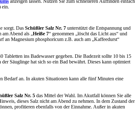
rums
anzeigen lassen. Nutzen Sie zum schnelleren Auffinden einfach
 ein.
he sorgt. Das
Schüßler Salz Nr. 7
unterstützt die Entspannung und
m am Abend als „
Heiße 7
“ genommen „löscht das Licht aus“ und
rf an Magnesium phosphoricum z.B. auch am „Kaffeedurst“
0 Tabletten ins Badewasser gegeben. Die Badezeit sollte 10 bis 15
der Säuglinge hat sich so ein Bad bewährt. Dieses kann optimiert
n Bedarf an. In akuten Situationen kann alle fünf Minuten eine
hüßler Salz Nr. 5
das Mittel der Wahl. Im Akutfall können Sie alle
 Hinweis, dieses Salz nicht am Abend zu nehmen. In dem Zustand der
önnen, profitieren ebenfalls von der Einnahme. Außer in akuten