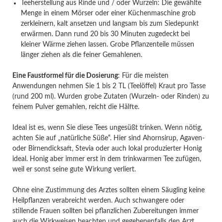
Teeherstellung aus Rinde und / oder Wurzeln: Die gewählte
Menge in einem Mörser oder einer Küchenmaschine grob
zerkleinern, kalt ansetzen und langsam bis zum Siedepunkt
erwärmen. Dann rund 20 bis 30 Minuten zugedeckt bei
kleiner Wärme ziehen lassen. Grobe Pflanzenteile müssen
länger ziehen als die feiner Gemahlenen.
Eine Faustformel für die Dosierung
: Für die meisten
Anwendungen nehmen Sie 1 bis 2 TL (Teelöffel) Kraut pro Tasse
(rund 200 ml). Wurden grobe Zutaten (Wurzeln- oder Rinden) zu
feinem Pulver gemahlen, reicht die Hälfte.
Ideal ist es, wenn Sie diese Tees ungesüßt trinken. Wenn nötig,
achten Sie auf „natürliche Süße“. Hier sind Ahornsirup, Agaven-
oder Birnendicksaft, Stevia oder auch lokal produzierter Honig
ideal. Honig aber immer erst in dem trinkwarmen Tee zufügen,
weil er sonst seine gute Wirkung verliert.
Ohne eine Zustimmung des Arztes sollten einem Säugling keine
Heilpflanzen verabreicht werden. Auch schwangere oder
stillende Frauen sollten bei pflanzlichen Zubereitungen immer
auch die Wirkweisen beachten und gegebenenfalls den Arzt