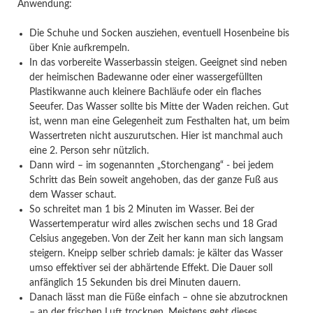
Anwendung:
Die Schuhe und Socken ausziehen, eventuell Hosenbeine bis
über Knie aufkrempeln.
In das vorbereite Wasserbassin steigen. Geeignet sind neben
der heimischen Badewanne oder einer wassergefüllten
Plastikwanne auch kleinere Bachläufe oder ein flaches
Seeufer. Das Wasser sollte bis Mitte der Waden reichen. Gut
ist, wenn man eine Gelegenheit zum Festhalten hat, um beim
Wassertreten nicht auszurutschen. Hier ist manchmal auch
eine 2. Person sehr nützlich.
Dann wird – im sogenannten „Storchengang“ - bei jedem
Schritt das Bein soweit angehoben, das der ganze Fuß aus
dem Wasser schaut.
So schreitet man 1 bis 2 Minuten im Wasser. Bei der
Wassertemperatur wird alles zwischen sechs und 18 Grad
Celsius angegeben. Von der Zeit her kann man sich langsam
steigern. Kneipp selber schrieb damals: je kälter das Wasser
umso effektiver sei der abhärtende Effekt. Die Dauer soll
anfänglich 15 Sekunden bis drei Minuten dauern.
Danach lässt man die Füße einfach – ohne sie abzutrocknen
– an der frischen Luft trocknen. Meistens geht dieses