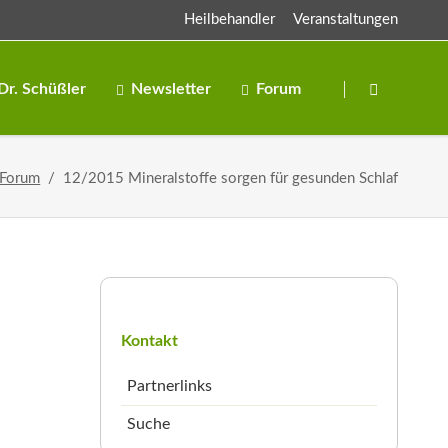
Heilbehandler
Veranstaltungen
Navigation
überspringen
Dr. Schüßler
Newsletter
Forum
Salze
 Forum
12/2015 Mineralstoffe sorgen für gesunden Schlaf
Salben
Navigation
überspringen
Kontakt
Partnerlinks
Suche