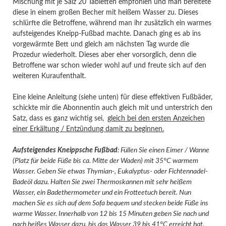
Mischung mit je Salz 20 Tabletten empfohlen und man bereitete
diese in einem großen Becher mit heißem Wasser zu. Dieses
schlürfte die Betroffene, während man ihr zusätzlich ein warmes
aufsteigendes Kneipp-Fußbad machte. Danach ging es ab ins
vorgewärmte Bett und gleich am nächsten Tag wurde die
Prozedur wiederholt. Dieses aber eher vorsorglich, denn die
Betroffene war schon wieder wohl auf und freute sich auf den
weiteren Kuraufenthalt.
Eine kleine Anleitung (siehe unten) für diese effektiven Fußbäder,
schickte mir die Abonnentin auch gleich mit und unterstrich den
Satz, dass es ganz wichtig sei,
gleich bei den ersten Anzeichen
einer Erkältung / Entzündung damit zu beginnen.
Aufsteigendes Kneippsche Fußbad
: Füllen Sie einen Eimer / Wanne
(Platz für beide Füße bis ca. Mitte der Waden) mit 35°C warmem
Wasser. Geben Sie etwas Thymian-, Eukalyptus- oder Fichtennadel-
Badeöl dazu. Halten Sie zwei Thermoskannen mit sehr heißem
Wasser, ein Badethermometer und ein Frotteetuch bereit. Nun
machen Sie es sich auf dem Sofa bequem und stecken beide Füße ins
warme Wasser. Innerhalb von 12 bis 15 Minuten geben Sie nach und
nach heißes Wasser dazu, bis das Wasser 39 bis 41°C erreicht hat.