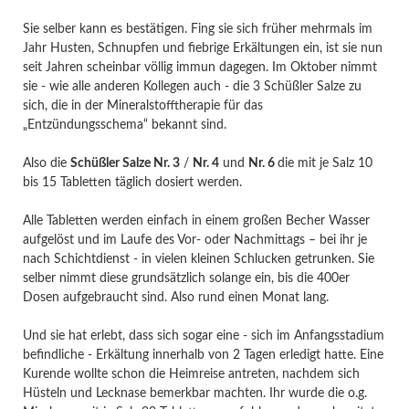
Sie selber kann es bestätigen. Fing sie sich früher mehrmals im
Jahr Husten, Schnupfen und fiebrige Erkältungen ein, ist sie nun
seit Jahren scheinbar völlig immun dagegen. Im Oktober nimmt
sie - wie alle anderen Kollegen auch - die 3 Schüßler Salze zu
sich, die in der Mineralstofftherapie für das
„Entzündungsschema“ bekannt sind.
Also die
Schüßler Salze Nr. 3
/
Nr. 4
und
Nr. 6
die mit je Salz 10
bis 15 Tabletten täglich dosiert werden.
Alle Tabletten werden einfach in einem großen Becher Wasser
aufgelöst und im Laufe des Vor- oder Nachmittags – bei ihr je
nach Schichtdienst - in vielen kleinen Schlucken getrunken. Sie
selber nimmt diese grundsätzlich solange ein, bis die 400er
Dosen aufgebraucht sind. Also rund einen Monat lang.
Und sie hat erlebt, dass sich sogar eine - sich im Anfangsstadium
befindliche - Erkältung innerhalb von 2 Tagen erledigt hatte. Eine
Kurende wollte schon die Heimreise antreten, nachdem sich
Hüsteln und Lecknase bemerkbar machten. Ihr wurde die o.g.