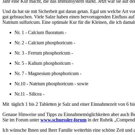
Jahr eine Kur macht, die das Immunsystem stärkt. Jetzt war sie auf de
Und da hat sie mit Sicherheit gut daran getan. Egal um welche Art vo
gut gebrauchen. Viele Salze haben einen hervorragenden Einfluss a
Natrium sulfuricum. Eine optimale Kur für die Kleinen, die ich dama
Nr. 1 - Calcium fluoratum -
Nr. 2 - Calcium phosphoricum -
Nr. 3 - Ferrum phosphoricum -
Nr. 5 - Kalium phosphoricum -
Nr. 7 - Magnesium phosphoricum -
Nr.10 - Natrium phosphoricum - sowie
Nr.11 - Silicea -
Mit täglich 1 bis 2 Tabletten je Salz und einer Einnahmezeit von 6 bi
Genaue Hinweise und Tipps zu Einnahmemöglichkeiten aber auch Beh
Sie im Forum unter
www.schuessler-forum
in der Rubrik „Compendi
Ich wünsche Ihnen und Ihrer Familie weiterhin eine schöne Zeit und 