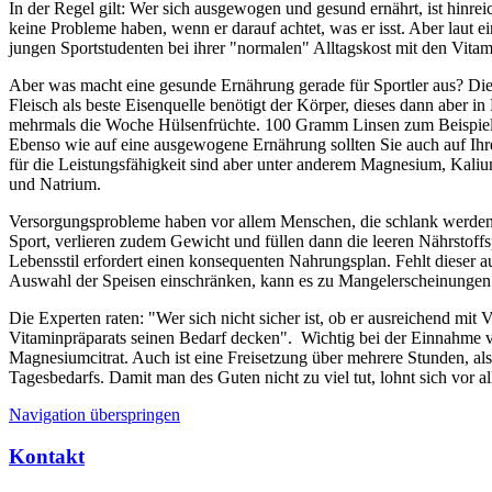
In der Regel gilt: Wer sich ausgewogen und gesund ernährt, ist hinreic
keine Probleme haben, wenn er darauf achtet, was er isst. Aber laut ei
jungen Sportstudenten bei ihrer "normalen" Alltagskost mit den Vita
Aber was macht eine gesunde Ernährung gerade für Sportler aus? Di
Fleisch als beste Eisenquelle benötigt der Körper, dieses dann aber
mehrmals die Woche Hülsenfrüchte. 100 Gramm Linsen zum Beispiel en
Ebenso wie auf eine ausgewogene Ernährung sollten Sie auch auf Ihre
für die Leistungsfähigkeit sind aber unter anderem Magnesium, Kali
und Natrium.
Versorgungsprobleme haben vor allem Menschen, die schlank werden w
Sport, verlieren zudem Gewicht und füllen dann die leeren Nährstoffsp
Lebensstil erfordert einen konsequenten Nahrungsplan. Fehlt dieser
Auswahl der Speisen einschränken, kann es zu Mangelerscheinunge
Die Experten raten: "Wer sich nicht sicher ist, ob er ausreichend mi
Vitaminpräparats seinen Bedarf decken". Wichtig bei der Einnahme vo
Magnesiumcitrat. Auch ist eine Freisetzung über mehrere Stunden, al
Tagesbedarfs. Damit man des Guten nicht zu viel tut, lohnt sich vor 
Navigation überspringen
Kontakt