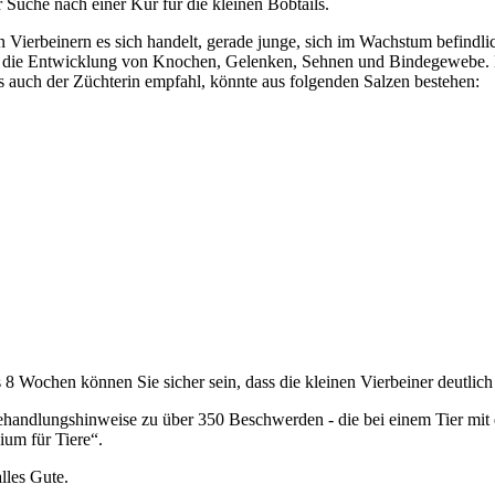
r Suche nach einer Kur für die kleinen Bobtails.
n Vierbeinern es sich handelt, gerade junge, sich im Wachstum befindli
uf die Entwicklung von Knochen, Gelenken, Sehnen und Bindegewebe. D
ls auch der Züchterin empfahl, könnte aus folgenden Salzen bestehen:
s 8 Wochen können Sie sicher sein, dass die kleinen Vierbeiner deutlic
andlungshinweise zu über 350 Beschwerden - die bei einem Tier mit 
um für Tiere“.
alles Gute.