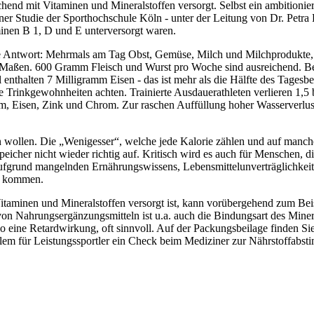
hend mit Vitaminen und Mineralstoffen versorgt. Selbst ein ambitionierte
ner Studie der Sporthochschule Köln - unter der Leitung von Dr. Petra Pl
minen B 1, D und E unterversorgt waren.
e Antwort: Mehrmals am Tag Obst, Gemüse, Milch und Milchprodukte, 
 in Maßen. 600 Gramm Fleisch und Wurst pro Woche sind ausreichend. B
thalten 7 Milligramm Eisen - das ist mehr als die Hälfte des Tagesbe
 Trinkgewohnheiten achten. Trainierte Ausdauerathleten verlieren 1,5 b
um, Eisen, Zink und Chrom. Zur raschen Auffüllung hoher Wasserverlu
ollen. Die „Wenigesser“, welche jede Kalorie zählen und auf manche 
eicher nicht wieder richtig auf. Kritisch wird es auch für Menschen, d
 aufgrund mangelnden Ernährungswissens, Lebensmittelunverträglichkei
n kommen.
t Vitaminen und Mineralstoffen versorgt ist, kann vorübergehend zum Be
n Nahrungsergänzungsmitteln ist u.a. auch die Bindungsart des Mineral
so eine Retardwirkung, oft sinnvoll. Auf der Packungsbeilage finden Si
allem für Leistungssportler ein Check beim Mediziner zur Nährstoffabs