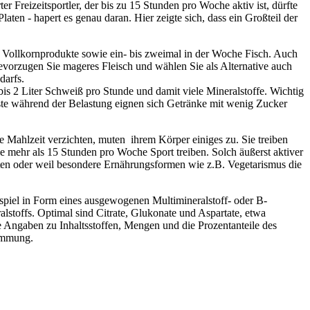
r Freizeitsportler, der bis zu 15 Stunden pro Woche aktiv ist, dürfte
aten - hapert es genau daran. Hier zeigte sich, dass ein Großteil der
Vollkornprodukte sowie ein- bis zweimal in der Woche Fisch. Auch
evorzugen Sie mageres Fleisch und wählen Sie als Alternative auch
darfs.
is 2 Liter Schweiß pro Stunde und damit viele Mineralstoffe. Wichtig
ste während der Belastung eignen sich Getränke mit wenig Zucker
Mahlzeit verzichten, muten ihrem Körper einiges zu. Sie treiben
ie mehr als 15 Stunden pro Woche Sport treiben. Solch äußerst aktiver
ten oder weil besondere Ernährungsformen wie z.B. Vegetarismus die
ispiel in Form eines ausgewogenen Multimineralstoff- oder B-
stoffs. Optimal sind Citrate, Glukonate und Aspartate, etwa
e Angaben zu Inhaltsstoffen, Mengen und die Prozentanteile des
timmung.