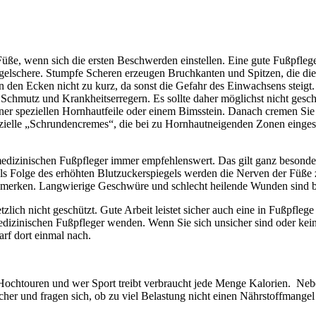
üße, wenn sich die ersten Beschwerden einstellen. Eine gute Fußpfleg
agelschere. Stumpfe Scheren erzeugen Bruchkanten und Spitzen, die di
 den Ecken nicht zu kurz, da sonst die Gefahr des Einwachsens steigt. 
Schmutz und Krankheitserregern. Es sollte daher möglichst nicht ges
einer speziellen Hornhautfeile oder einem Bimsstein. Danach cremen Si
pezielle „Schrundencremes“, die bei zu Hornhautneigenden Zonen einges
medizinischen Fußpfleger immer empfehlenswert. Das gilt ganz besonder
Als Folge des erhöhten Blutzuckerspiegels werden die Nerven der Füße
 bemerken. Langwierige Geschwüre und schlecht heilende Wunden sind be
tzlich nicht geschützt. Gute Arbeit leistet sicher auch eine in Fußpf
medizinischen Fußpfleger wenden. Wenn Sie sich unsicher sind oder kein
arf dort einmal nach.
uf Hochtouren und wer Sport treibt verbraucht jede Menge Kalorien. N
sicher und fragen sich, ob zu viel Belastung nicht einen Nährstoffman