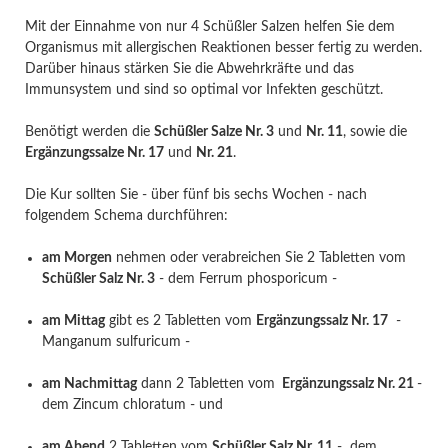
Mit der Einnahme von nur 4 Schüßler Salzen helfen Sie dem
Organismus mit allergischen Reaktionen besser fertig zu werden.
Darüber hinaus stärken Sie die Abwehrkräfte und das
Immunsystem und sind so optimal vor Infekten geschützt.
Benötigt werden die
Schüßler Salze Nr. 3
und
Nr. 11
, sowie die
Ergänzungssalze Nr. 17
und
Nr. 21
.
Die Kur sollten Sie - über fünf bis sechs Wochen - nach
folgendem Schema durchführen:
am Morgen
nehmen oder verabreichen Sie 2 Tabletten vom
Schüßler Salz Nr. 3
- dem Ferrum phosporicum -
am Mittag
gibt es 2 Tabletten vom
Ergänzungssalz Nr. 17
-
Manganum sulfuricum -
am Nachmittag
dann 2 Tabletten vom
Ergänzungssalz Nr. 21
-
dem Zincum chloratum - und
am Abend
2 Tabletten vom
Schüßler Salz Nr. 11
- dem