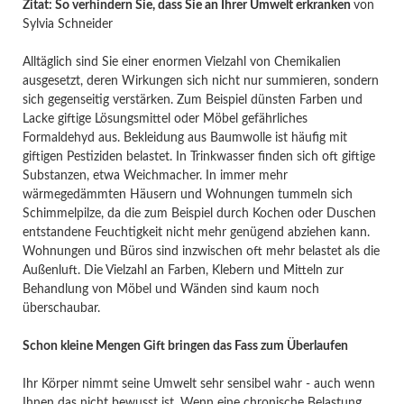
Zitat:
So verhindern Sie, dass Sie an Ihrer Umwelt erkranken
von
Sylvia Schneider
Alltäglich sind Sie einer enormen Vielzahl von Chemikalien
ausgesetzt, deren Wirkungen sich nicht nur summieren, sondern
sich gegenseitig verstärken. Zum Beispiel dünsten Farben und
Lacke giftige Lösungsmittel oder Möbel gefährliches
Formaldehyd aus. Bekleidung aus Baumwolle ist häufig mit
giftigen Pestiziden belastet. In Trinkwasser finden sich oft giftige
Substanzen, etwa Weichmacher. In immer mehr
wärmegedämmten Häusern und Wohnungen tummeln sich
Schimmelpilze, da die zum Beispiel durch Kochen oder Duschen
entstandene Feuchtigkeit nicht mehr genügend abziehen kann.
Wohnungen und Büros sind inzwischen oft mehr belastet als die
Außenluft. Die Vielzahl an Farben, Klebern und Mitteln zur
Behandlung von Möbel und Wänden sind kaum noch
überschaubar.
Schon kleine Mengen Gift bringen das Fass zum Überlaufen
Ihr Körper nimmt seine Umwelt sehr sensibel wahr - auch wenn
Ihnen das nicht bewusst ist. Wenn eine chronische Belastung