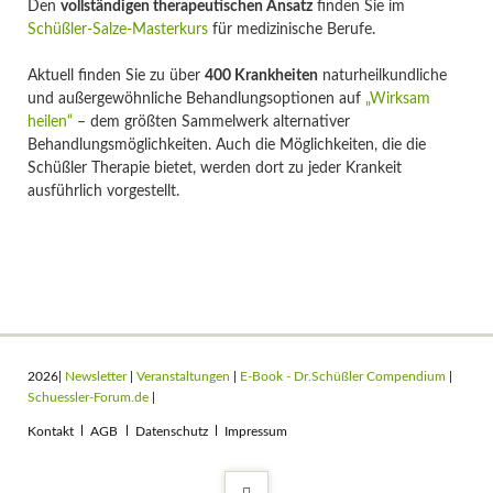
Den
vollständigen therapeutischen Ansatz
finden Sie im
Schüßler-Salze-Masterkurs
für medizinische Berufe.
Aktuell finden Sie zu über
400 Krankheiten
naturheilkundliche
und außergewöhnliche Behandlungsoptionen auf
„Wirksam
heilen“
– dem größten Sammelwerk alternativer
Behandlungsmöglichkeiten. Auch die Möglichkeiten, die die
Schüßler Therapie bietet, werden dort zu jeder Krankeit
ausführlich vorgestellt.
2026|
Newsletter
|
Veranstaltungen
|
E-Book - Dr.Schüßler Compendium
|
Schuessler-Forum.de
|
Navigation
Kontakt
AGB
Datenschutz
Impressum
überspringen