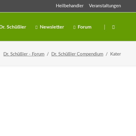
Heilbehandler
Veranstaltungen
Navigation
überspringen
Dr. Schüßler
Newsletter
Forum
Salze
Dr. Schüßler - Forum
Dr. Schüßler Compendium
Kater
Salben