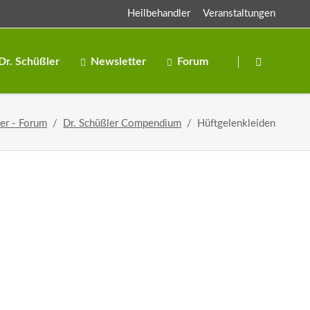
Heilbehandler
Veranstaltungen
Navigation
überspringen
Dr. Schüßler
Newsletter
Forum
Salze
ler - Forum
Dr. Schüßler Compendium
Hüftgelenkleiden
Salben