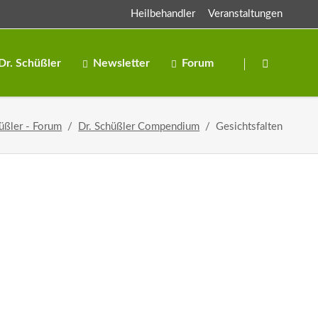
Heilbehandler
Veranstaltungen
Navigation
überspringen
Dr. Schüßler
Newsletter
Forum
Salze
üßler - Forum
Dr. Schüßler Compendium
Gesichtsfalten
Salben