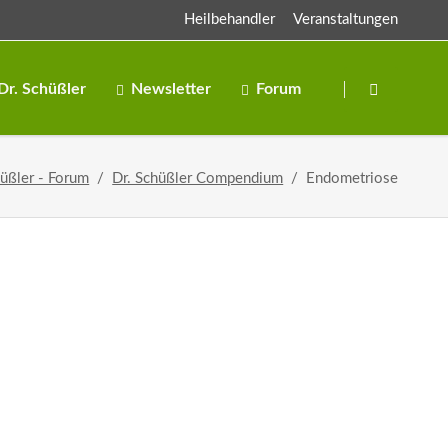
Heilbehandler
Veranstaltungen
Navigation
überspringen
Dr. Schüßler
Newsletter
Forum
Salze
hüßler - Forum
Dr. Schüßler Compendium
Endometriose
Salben