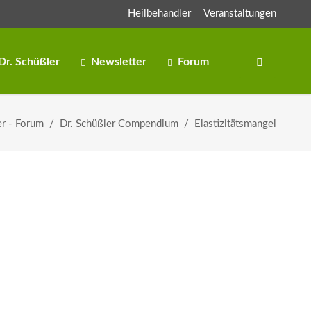
Heilbehandler
Veranstaltungen
Navigation
überspringen
Dr. Schüßler
Newsletter
Forum
Salze
er - Forum
Dr. Schüßler Compendium
Elastizitätsmangel
Salben