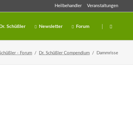
Heilbehandler
Veranstaltungen
Navigation
überspringen
Dr. Schüßler
Newsletter
Forum
Salze
 Schüßler - Forum
Dr. Schüßler Compendium
Dammrisse
Salben