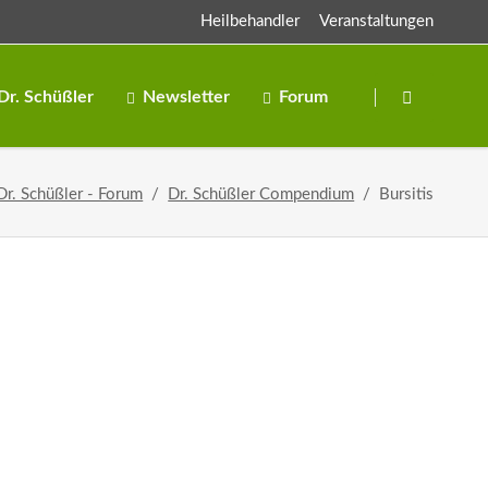
Heilbehandler
Veranstaltungen
Navigation
überspringen
Dr. Schüßler
Newsletter
Forum
Salze
Dr. Schüßler - Forum
Dr. Schüßler Compendium
Bursitis
Salben