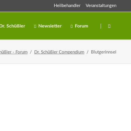
Heilbehandler
Veranstaltungen
Navigation
überspringen
Dr. Schüßler
Newsletter
Forum
Salze
hüßler - Forum
Dr. Schüßler Compendium
Blutgerinnsel
Salben