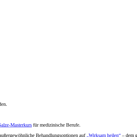
den.
Salze-Masterkurs
für medizinische Berufe.
 außergewöhnliche Behandlungsoptionen auf
„Wirksam heilen“
– dem g