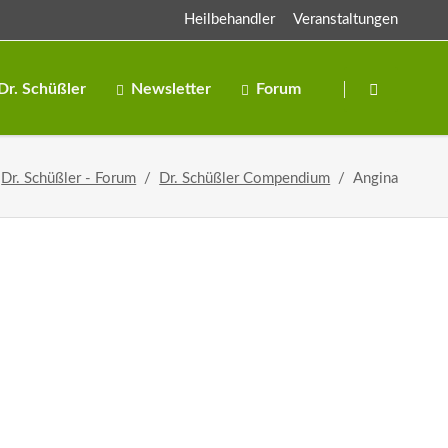
Heilbehandler
Veranstaltungen
Navigation
überspringen
Dr. Schüßler
Newsletter
Forum
Salze
Dr. Schüßler - Forum
Dr. Schüßler Compendium
Angina
Salben